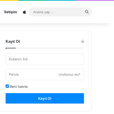
Sitemap
Arama
İletişim
yap
...
Kayıt Ol
Unuttunuz mu?
Beni hatırla
Kayıt Ol