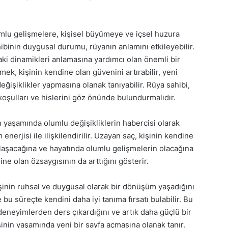
mlu gelişmelere, kişisel büyümeye ve içsel huzura
ibinin duygusal durumu, rüyanın anlamını etkileyebilir.
aki dinamikleri anlamasına yardımcı olan önemli bir
ek, kişinin kendine olan güvenini artırabilir, yeni
eğişiklikler yapmasına olanak tanıyabilir. Rüya sahibi,
oşulları ve hislerini göz önünde bulundurmalıdır.
n yaşamında olumlu değişikliklerin habercisi olarak
enerjisi ile ilişkilendirilir. Uzayan saç, kişinin kendine
şılaşacağına ve hayatında olumlu gelişmelerin olacağına
ne olan özsaygısının da arttığını gösterir.
inin ruhsal ve duygusal olarak bir dönüşüm yaşadığını
e bu süreçte kendini daha iyi tanıma fırsatı bulabilir. Bu
deneyimlerden ders çıkardığını ve artık daha güçlü bir
şinin yaşamında yeni bir sayfa açmasına olanak tanır.