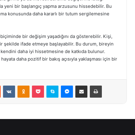
da yeni bir başlangıç yapma arzusunu hissedebilir. Bu
laşma konusunda daha kararlı bir tutum sergilemesine
biçiminde bir değişim yaşadığını da gösterebilir. Kişi,
ir şekilde ifade etmeye başlayabilir. Bu durum, bireyin
a kendini daha iyi hissetmesine de katkıda bulunur.
hayata daha pozitif bir bakış açısıyla yaklaşması için bir
st
Reddit
VKontakte
Odnoklassniki
Pocket
Skype
Messenger
E-Posta ile paylaş
Yazdır