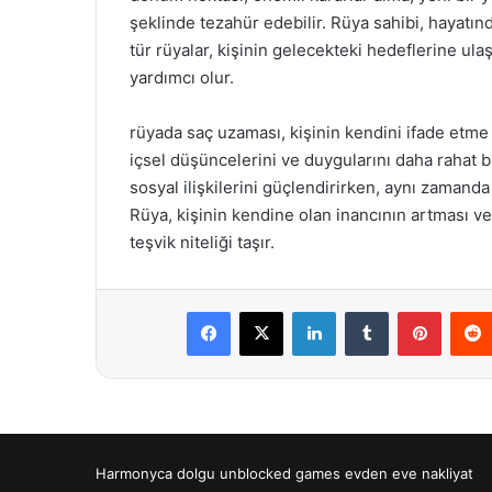
şeklinde tezahür edebilir. Rüya sahibi, hayatın
tür rüyalar, kişinin gelecekteki hedeflerine u
yardımcı olur.
rüyada saç uzaması, kişinin kendini ifade etme 
içsel düşüncelerini ve duygularını daha rahat b
sosyal ilişkilerini güçlendirirken, aynı zamand
Rüya, kişinin kendine olan inancının artması ve 
teşvik niteliği taşır.
Facebook
X
LinkedIn
Tumblr
Pintere
Harmonyca dolgu
unblocked games
evden eve nakliyat