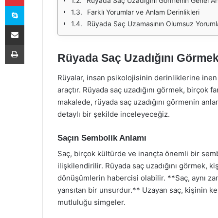
Rüyada Saç Uzadığını Görmenin Genel An
Skype
Farklı Yorumlar ve Anlam Derinlikleri
Rüyada Saç Uzamasının Olumsuz Yorumla
E-Posta ile paylaş
Yazdır
Rüyada Saç Uzadığını Görmek:
Rüyalar, insan psikolojisinin derinliklerine ine
araçtır. Rüyada saç uzadığını görmek, birçok fa
makalede, rüyada saç uzadığını görmenin anlaml
detaylı bir şekilde inceleyeceğiz.
Saçın Sembolik Anlamı
Saç, birçok kültürde ve inançta önemli bir semb
ilişkilendirilir. Rüyada saç uzadığını görmek, k
dönüşümlerin habercisi olabilir. **Saç, aynı z
yansıtan bir unsurdur.** Uzayan saç, kişinin k
mutluluğu simgeler.