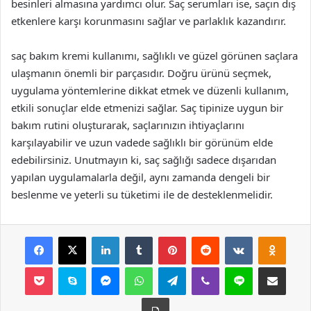
besinleri almasına yardımcı olur. Saç serumları ise, saçın dış
etkenlere karşı korunmasını sağlar ve parlaklık kazandırır.
saç bakım kremi kullanımı, sağlıklı ve güzel görünen saçlara
ulaşmanın önemli bir parçasıdır. Doğru ürünü seçmek,
uygulama yöntemlerine dikkat etmek ve düzenli kullanım,
etkili sonuçlar elde etmenizi sağlar. Saç tipinize uygun bir
bakım rutini oluşturarak, saçlarınızın ihtiyaçlarını
karşılayabilir ve uzun vadede sağlıklı bir görünüm elde
edebilirsiniz. Unutmayın ki, saç sağlığı sadece dışarıdan
yapılan uygulamalarla değil, aynı zamanda dengeli bir
beslenme ve yeterli su tüketimi ile de desteklenmelidir.
Facebook
X
LinkedIn
Tumblr
Pinterest
Reddit
VKontakte
Odnok
Pocket
Skype
Messenger
WhatsApp
Telegram
Viber
Line
E-Posta ile payla
Yazdır