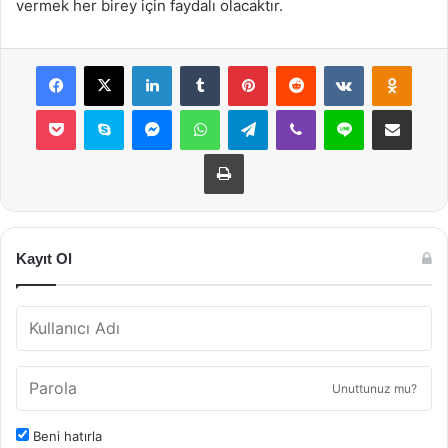
vermek her birey için faydalı olacaktır.
Facebook
X
LinkedIn
Tumblr
Pinterest
Reddit
VKontakte
Odnok
Pocket
Skype
Messenger
WhatsApp
Telegram
Viber
Line
E-Posta ile payla
Yazdır
Kayıt Ol
Unuttunuz mu?
Beni hatırla