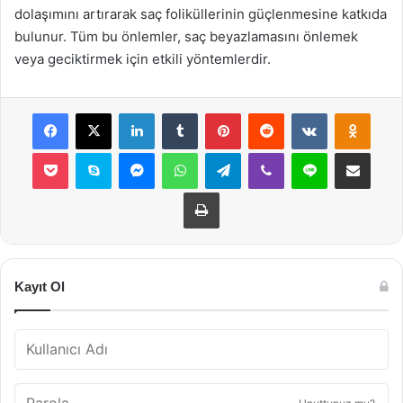
dolaşımını artırarak saç foliküllerinin güçlenmesine katkıda
bulunur. Tüm bu önlemler, saç beyazlamasını önlemek
veya geciktirmek için etkili yöntemlerdir.
Facebook
X
LinkedIn
Tumblr
Pinterest
Reddit
VKontakte
Odnok
Pocket
Skype
Messenger
WhatsApp
Telegram
Viber
Line
E-Posta ile payla
Yazdır
Kayıt Ol