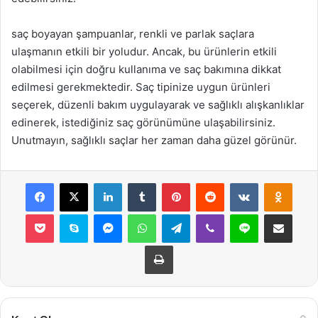
saç boyayan şampuanlar, renkli ve parlak saçlara
ulaşmanın etkili bir yoludur. Ancak, bu ürünlerin etkili
olabilmesi için doğru kullanıma ve saç bakımına dikkat
edilmesi gerekmektedir. Saç tipinize uygun ürünleri
seçerek, düzenli bakım uygulayarak ve sağlıklı alışkanlıklar
edinerek, istediğiniz saç görünümüne ulaşabilirsiniz.
Unutmayın, sağlıklı saçlar her zaman daha güzel görünür.
Facebook
X
LinkedIn
Tumblr
Pinterest
Reddit
VKontakte
Odnok
Pocket
Skype
Messenger
WhatsApp
Telegram
Viber
Line
E-Posta ile payla
Yazdır