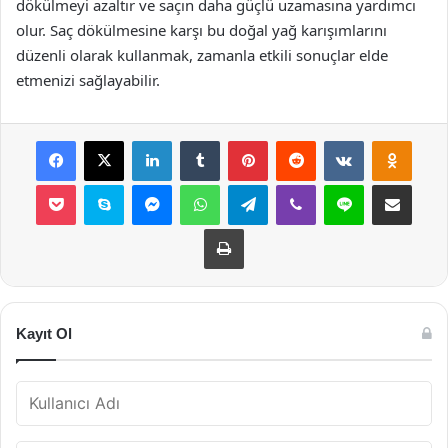
dökülmeyi azaltır ve saçın daha güçlü uzamasına yardımcı
olur. Saç dökülmesine karşı bu doğal yağ karışımlarını
düzenli olarak kullanmak, zamanla etkili sonuçlar elde
etmenizi sağlayabilir.
Facebook
X
LinkedIn
Tumblr
Pinterest
Reddit
VKontakte
Odnok
Pocket
Skype
Messenger
WhatsApp
Telegram
Viber
Line
E-Posta ile payla
Yazdır
Kayıt Ol