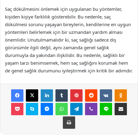
Saç dökülmesini önlemek için uygulanan bu yöntemler,
kişiden kişiye farklılık gösterebilir. Bu nedenle, saç
dökülmesi sorunu yaşayan bireylerin, kendilerine en uygun
yöntemleri belirlemek için bir uzmandan yardım alması
önemlidir. Unutulmamalıdır ki, saç sağlığı sadece dış
görünümle ilgili değil, aynı zamanda genel sağlık
durumuyla da yakından ilişkilidir. Bu nedenle, sağlıklı bir
yaşam tarzı benimsemek, hem saç sağlığını korumak hem
de genel sağlık durumunu iyileştirmek için kritik bir adımdır.
Facebook
X
LinkedIn
Tumblr
Pinterest
Reddit
VKontakte
Odnok
Pocket
Skype
Messenger
WhatsApp
Telegram
Viber
Line
E-Posta ile payla
Yazdır