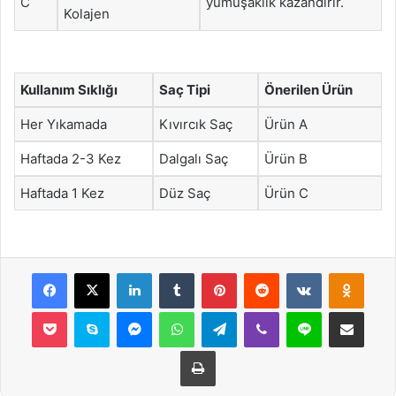
C
yumuşaklık kazandırır.
Kolajen
Kullanım Sıklığı
Saç Tipi
Önerilen Ürün
Her Yıkamada
Kıvırcık Saç
Ürün A
Haftada 2-3 Kez
Dalgalı Saç
Ürün B
Haftada 1 Kez
Düz Saç
Ürün C
Facebook
X
LinkedIn
Tumblr
Pinterest
Reddit
VKontakte
Odnok
Pocket
Skype
Messenger
WhatsApp
Telegram
Viber
Line
E-Posta ile payla
Yazdır