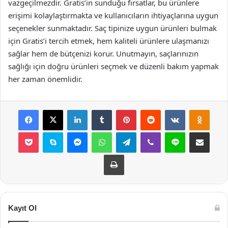
vazgeçilmezdir. Gratis’in sunduğu fırsatlar, bu ürünlere
erişimi kolaylaştırmakta ve kullanıcıların ihtiyaçlarına uygun
seçenekler sunmaktadır. Saç tipinize uygun ürünleri bulmak
için Gratis’i tercih etmek, hem kaliteli ürünlere ulaşmanızı
sağlar hem de bütçenizi korur. Unutmayın, saçlarınızın
sağlığı için doğru ürünleri seçmek ve düzenli bakım yapmak
her zaman önemlidir.
Facebook
X
LinkedIn
Tumblr
Pinterest
Reddit
VKontakte
Odnok
Pocket
Skype
Messenger
WhatsApp
Telegram
Viber
Line
E-Posta ile payla
Yazdır
Kayıt Ol