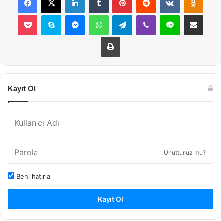
Pocket
Skype
Messenger
WhatsApp
Telegram
Viber
Line
E-Posta ile payla
Yazdır
Kayıt Ol
Unuttunuz mu?
Beni hatırla
Kayıt Ol