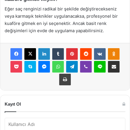
Eğer saç renginizi radikal bir şekilde değiştirecekseniz
veya karmaşık teknikler uygulanacaksa, profesyonel bir
kuaföre gitmek en iyi seçenektir. Ancak basit renk
değişimleri için evde de uygulama yapabilirsiniz.
Facebook
X
LinkedIn
Tumblr
Pinterest
Reddit
VKontakte
Odnok
Pocket
Skype
Messenger
WhatsApp
Telegram
Viber
Line
E-Posta ile payla
Yazdır
Kayıt Ol