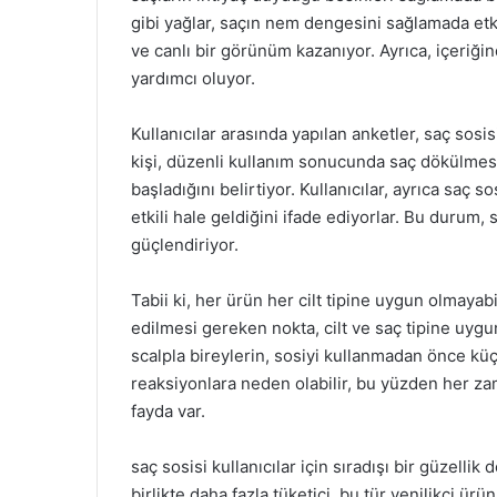
gibi yağlar, saçın nem dengesini sağlamada etki
ve canlı bir görünüm kazanıyor. Ayrıca, içeriği
yardımcı oluyor.
Kullanıcılar arasında yapılan anketler, saç sosi
kişi, düzenli kullanım sonucunda saç dökülmesi
başladığını belirtiyor. Kullanıcılar, ayrıca saç so
etkili hale geldiğini ifade ediyorlar. Bu durum
güçlendiriyor.
Tabii ki, her ürün her cilt tipine uygun olmayab
edilmesi gereken nokta, cilt ve saç tipine uyg
scalpla bireylerin, sosiyi kullanmadan önce küçü
reaksiyonlara neden olabilir, bu yüzden her 
fayda var.
saç sosisi kullanıcılar için sıradışı bir güzell
birlikte daha fazla tüketici, bu tür yenilikçi ü