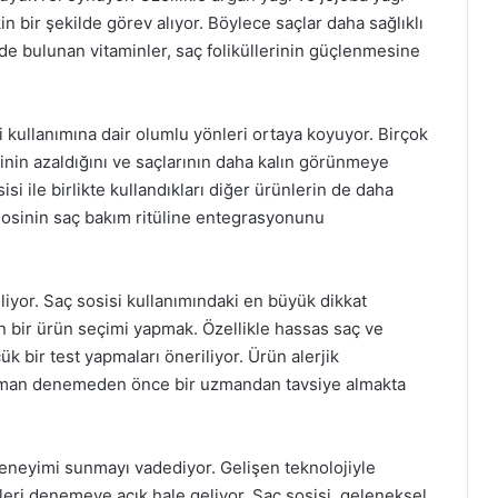
n bir şekilde görev alıyor. Böylece saçlar daha sağlıklı
nde bulunan vitaminler, saç foliküllerinin güçlenmesine
si kullanımına dair olumlu yönleri ortaya koyuyor. Birçok
nin azaldığını ve saçlarının daha kalın görünmeye
sisi ile birlikte kullandıkları diğer ürünlerin de daha
, sosinin saç bakım ritüline entegrasyonunu
iliyor. Saç sosisi kullanımındaki en büyük dikkat
un bir ürün seçimi yapmak. Özellikle hassas saç ve
k bir test yapmaları öneriliyor. Ürün alerjik
zaman denemeden önce bir uzmandan tavsiye almakta
ik deneyimi sunmayı vadediyor. Gelişen teknolojiyle
rünleri denemeye açık hale geliyor. Saç sosisi, geleneksel