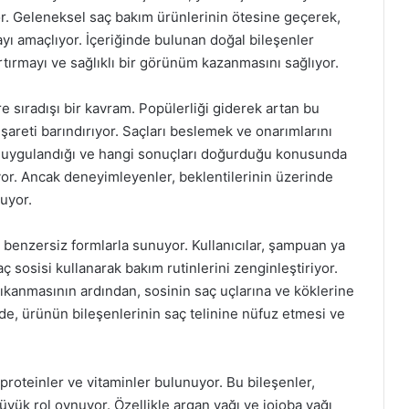
yor. Geleneksel saç bakım ürünlerinin ötesine geçerek,
mayı amaçlıyor. İçeriğinde bulunan doğal bileşenler
rtırmayı ve sağlıklı bir görünüm kazanmasını sağlıyor.
e sıradışı bir kavram. Popülerliği giderek artan bu
şareti barındırıyor. Saçları beslemek ve onarımlarını
l uygulandığı ve hangi sonuçları doğurduğu konusunda
çıyor. Ancak deneyimleyenler, beklentilerinin üzerinde
uyor.
i benzersiz formlarla sunuyor. Kullanıcılar, şampuan ya
ç sosisi kullanarak bakım rutinlerini zenginleştiriyor.
ıkanmasının ardından, sosinin saç uçlarına ve köklerine
e, ürünün bileşenlerinin saç telinine nüfuz etmesi ve
 proteinler ve vitaminler bulunuyor. Bu bileşenler,
yük rol oynuyor. Özellikle argan yağı ve jojoba yağı