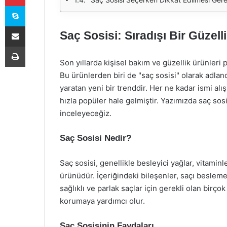
Skype
E-Posta ile paylaş
Saç Sosisi: Sıradışı Bir Güzel
Yazdır
Son yıllarda kişisel bakım ve güzellik ürünleri p
Bu ürünlerden biri de "saç sosisi" olarak adland
yaratan yeni bir trenddir. Her ne kadar ismi alış
hızla popüler hale gelmiştir. Yazımızda saç sosisi
inceleyeceğiz.
Saç Sosisi Nedir?
Saç sosisi, genellikle besleyici yağlar, vitaminl
ürünüdür. İçeriğindeki bileşenler, saçı beslem
sağlıklı ve parlak saçlar için gerekli olan birç
korumaya yardımcı olur.
Saç Sosisinin Faydaları