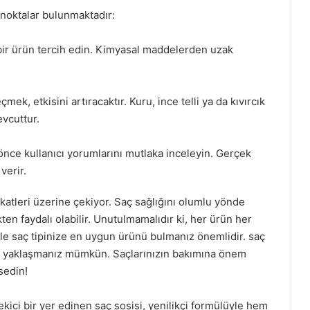
 noktalar bulunmaktadır:
n bir ürün tercih edin. Kimyasal maddelerden uzak
mek, etkisini artıracaktır. Kuru, ince telli ya da kıvırcık
evcuttur.
önce kullanıcı yorumlarını mutlaka inceleyin. Gerçek
verir.
ikkatleri üzerine çekiyor. Saç sağlığını olumlu yönde
en faydalı olabilir. Unutulmamalıdır ki, her ürün her
nle saç tipinize en uygun ürünü bulmanız önemlidir. saç
 daha yaklaşmanız mümkün. Saçlarınızın bakımına önem
sedin!
kici bir yer edinen saç sosisi, yenilikçi formülüyle hem