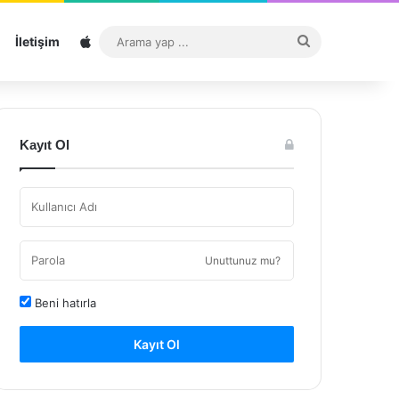
Sitemap
Arama
İletişim
yap
...
Kayıt Ol
Unuttunuz mu?
Beni hatırla
Kayıt Ol