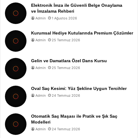
Elektronik İmza ile Güvenli Belge Onaylama
ve İmzalama Rehberi
Admin
1 Ağustos 2026
Kurumsal Hediye Kutularında Premium Çözümler
Admin
25 Temmuz 2026
Gelin ve Damatlara Özel Dans Kursu
Admin
25 Temmuz 2026
Oval Saç Kesimi: Yüz Şekline Uygun Tercihler
Admin
24 Temmuz 2026
Otomatik Saç Maşası ile Pratik ve Şık Saç
Modelleri
Admin
24 Temmuz 2026