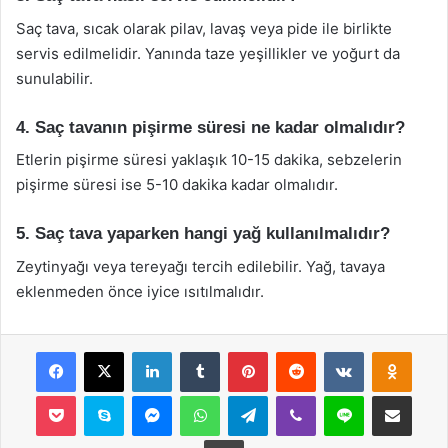
Saç tava, sıcak olarak pilav, lavaş veya pide ile birlikte
servis edilmelidir. Yanında taze yeşillikler ve yoğurt da
sunulabilir.
4. Saç tavanın pişirme süresi ne kadar olmalıdır?
Etlerin pişirme süresi yaklaşık 10-15 dakika, sebzelerin
pişirme süresi ise 5-10 dakika kadar olmalıdır.
5. Saç tava yaparken hangi yağ kullanılmalıdır?
Zeytinyağı veya tereyağı tercih edilebilir. Yağ, tavaya
eklenmeden önce iyice ısıtılmalıdır.
Facebook
X
LinkedIn
Tumblr
Pinterest
Reddit
VKontakte
Odnok
Pocket
Skype
Messenger
WhatsApp
Telegram
Viber
Line
E-Posta ile payla
Yazdır