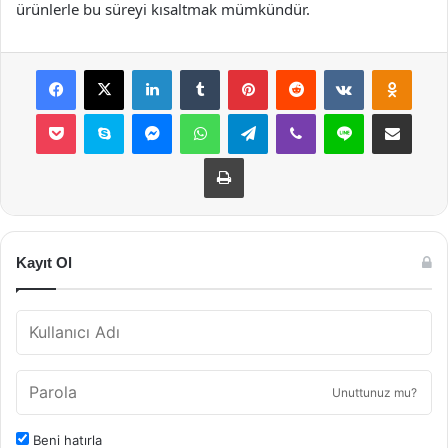
ürünlerle bu süreyi kısaltmak mümkündür.
Facebook
X
LinkedIn
Tumblr
Pinterest
Reddit
VKontakte
Odnok
Pocket
Skype
Messenger
WhatsApp
Telegram
Viber
Line
E-Posta ile payla
Yazdır
Kayıt Ol
Unuttunuz mu?
Beni hatırla