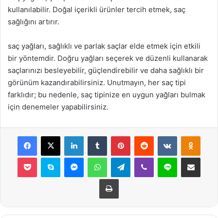
kullanılabilir. Doğal içerikli ürünler tercih etmek, saç
sağlığını artırır.
saç yağları, sağlıklı ve parlak saçlar elde etmek için etkili
bir yöntemdir. Doğru yağları seçerek ve düzenli kullanarak
saçlarınızı besleyebilir, güçlendirebilir ve daha sağlıklı bir
görünüm kazandırabilirsiniz. Unutmayın, her saç tipi
farklıdır; bu nedenle, saç tipinize en uygun yağları bulmak
için denemeler yapabilirsiniz.
Facebook
X
LinkedIn
Tumblr
Pinterest
Reddit
VKontakte
Odnok
Pocket
Skype
Messenger
WhatsApp
Telegram
Viber
Line
E-Posta ile payla
Yazdır