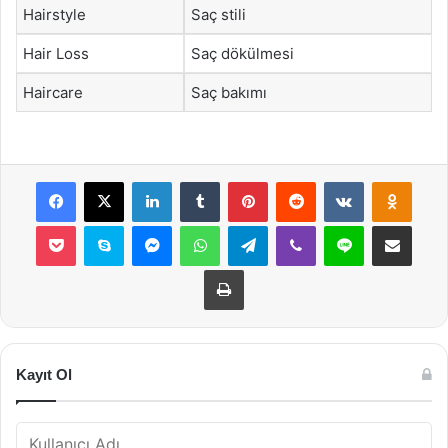
Hairstyle
Saç stili
Hair Loss
Saç dökülmesi
Haircare
Saç bakımı
Facebook
X
LinkedIn
Tumblr
Pinterest
Reddit
VKontakte
Odnok
Pocket
Skype
Messenger
WhatsApp
Telegram
Viber
Line
E-Posta ile payla
Yazdır
Kayıt Ol