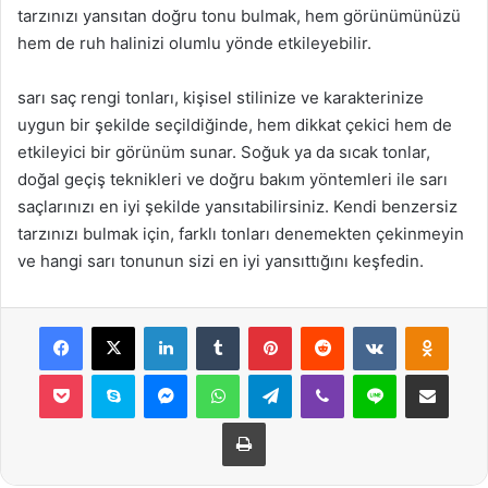
tarzınızı yansıtan doğru tonu bulmak, hem görünümünüzü
hem de ruh halinizi olumlu yönde etkileyebilir.
sarı saç rengi tonları, kişisel stilinize ve karakterinize
uygun bir şekilde seçildiğinde, hem dikkat çekici hem de
etkileyici bir görünüm sunar. Soğuk ya da sıcak tonlar,
doğal geçiş teknikleri ve doğru bakım yöntemleri ile sarı
saçlarınızı en iyi şekilde yansıtabilirsiniz. Kendi benzersiz
tarzınızı bulmak için, farklı tonları denemekten çekinmeyin
ve hangi sarı tonunun sizi en iyi yansıttığını keşfedin.
Facebook
X
LinkedIn
Tumblr
Pinterest
Reddit
VKontakte
Odnok
Pocket
Skype
Messenger
WhatsApp
Telegram
Viber
Line
E-Posta ile payla
Yazdır