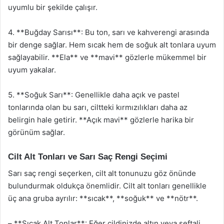
uyumlu bir şekilde çalışır.
4. **Buğday Sarısı**: Bu ton, sarı ve kahverengi arasında
bir denge sağlar. Hem sıcak hem de soğuk alt tonlara uyum
sağlayabilir. **Ela** ve **mavi** gözlerle mükemmel bir
uyum yakalar.
5. **Soğuk Sarı**: Genellikle daha açık ve pastel
tonlarında olan bu sarı, ciltteki kırmızılıkları daha az
belirgin hale getirir. **Açık mavi** gözlerle harika bir
görünüm sağlar.
Cilt Alt Tonları ve Sarı Saç Rengi Seçimi
Sarı saç rengi seçerken, cilt alt tonunuzu göz önünde
bulundurmak oldukça önemlidir. Cilt alt tonları genellikle
üç ana gruba ayrılır: **sıcak**, **soğuk** ve **nötr**.
– **Sıcak Alt Tonlar**: Eğer cildinizde altın veya şeftali