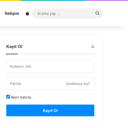
Sitemap
Arama
İletişim
yap
...
Kayıt Ol
Unuttunuz mu?
Beni hatırla
Kayıt Ol