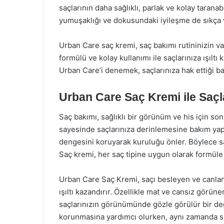
saçlarının daha sağlıklı, parlak ve kolay taranabi
yumuşaklığı ve dokusundaki iyileşme de sıkça vu
Urban Care saç kremi, saç bakımı rutininizin vazg
formülü ve kolay kullanımı ile saçlarınıza ışıltı k
Urban Care’i denemek, saçlarınıza hak ettiği b
Urban Care Saç Kremi ile Saçlar
Saç bakımı, sağlıklı bir görünüm ve his için s
sayesinde saçlarınıza derinlemesine bakım yapar
dengesini koruyarak kuruluğu önler. Böylece saç
Saç kremi, her saç tipine uygun olarak formüle 
Urban Care Saç Kremi, saçı besleyen ve canlandır
ışıltı kazandırır. Özellikle mat ve cansız görüne
saçlarınızın görünümünde gözle görülür bir deği
korunmasına yardımcı olurken, aynı zamanda sa