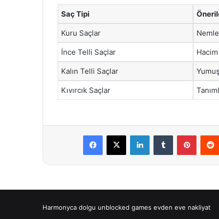
Saç Tipi
Öneri
Kuru Saçlar
Nemlen
İnce Telli Saçlar
Hacim 
Kalın Telli Saçlar
Yumuşa
Kıvırcık Saçlar
Tanıml
Facebook
X
LinkedIn
Tumblr
Pintere
Harmonyca dolgu
unblocked games
evden eve nakliyat