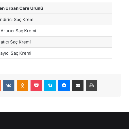
len Urban Care Ürünü
dirici Saç Kremi
Artırıcı Saç Kremi
tıcı Saç Kremi
ayıcı Saç Kremi
st
Reddit
VKontakte
Odnoklassniki
Pocket
Skype
Messenger
E-Posta ile paylaş
Yazdır