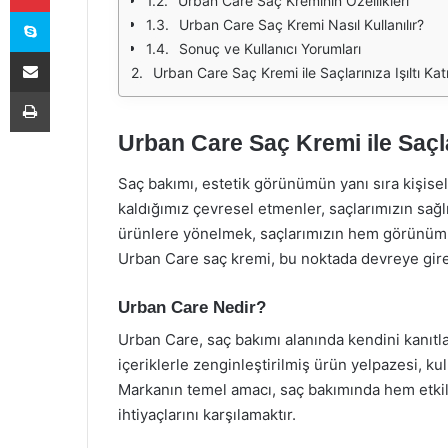
Urban Care Saç Kreminin Özellikleri
Skype
Urban Care Saç Kremi Nasıl Kullanılır?
Sonuç ve Kullanıcı Yorumları
E-Posta ile paylaş
Urban Care Saç Kremi ile Saçlarınıza Işıltı Kat
Yazdır
Urban Care Saç Kremi ile Saçlar
Saç bakımı, estetik görünümün yanı sıra kişise
kaldığımız çevresel etmenler, saçlarımızın sağlığ
ürünlere yönelmek, saçlarımızın hem görünümü
Urban Care saç kremi, bu noktada devreye girere
Urban Care Nedir?
Urban Care, saç bakımı alanında kendini kanıtla
içeriklerle zenginleştirilmiş ürün yelpazesi, ku
Markanın temel amacı, saç bakımında hem etkili
ihtiyaçlarını karşılamaktır.