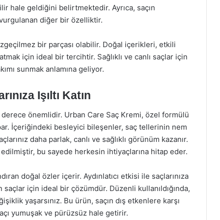
lir hale geldiğini belirtmektedir. Ayrıca, saçın
rgulanan diğer bir özelliktir.
eçilmez bir parçası olabilir. Doğal içerikleri, etkili
atmak için ideal bir tercihtir. Sağlıklı ve canlı saçlar için
akımı sunmak anlamına geliyor.
ınıza Işıltı Katın
on derece önemlidir. Urban Care Saç Kremi, özel formülü
. İçeriğindeki besleyici bileşenler, saç tellerinin nem
larınız daha parlak, canlı ve sağlıklı görünüm kazanır.
edilmiştir, bu sayede herkesin ihtiyaçlarına hitap eder.
an doğal özler içerir. Aydınlatıcı etkisi ile saçlarınıza
n saçlar için ideal bir çözümdür. Düzenli kullanıldığında,
şiklik yaşarsınız. Bu ürün, saçın dış etkenlere karşı
çı yumuşak ve pürüzsüz hale getirir.