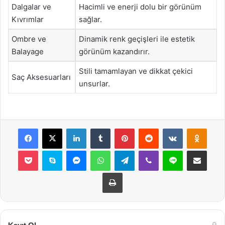
Dalgalar ve
Hacimli ve enerji dolu bir görünüm
Kıvrımlar
sağlar.
Ombre ve
Dinamik renk geçişleri ile estetik
Balayage
görünüm kazandırır.
Stili tamamlayan ve dikkat çekici
Saç Aksesuarları
unsurlar.
Facebook
X
LinkedIn
Tumblr
Pinterest
Reddit
VKontakte
Odnok
Pocket
Skype
Messenger
WhatsApp
Telegram
Viber
Line
E-Posta ile payla
Yazdır