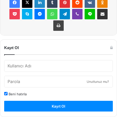
Pocket
Skype
Messenger
WhatsApp
Telegram
Viber
Line
E-Posta ile payla
Yazdır
Kayıt Ol
Unuttunuz mu?
Beni hatırla
Kayıt Ol