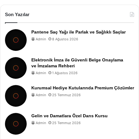
Son Yazılar
Pantene Saç Yağı ile Parlak ve Sağlıklı Saçlar
Admin
8 Ağustos 2026
Elektronik İmza ile Güvenli Belge Onaylama
ve İmzalama Rehberi
Admin
1 Ağustos 2026
Kurumsal Hediye Kutularında Premium Çözümler
Admin
25 Temmuz 2026
Gelin ve Damatlara Özel Dans Kursu
Admin
25 Temmuz 2026