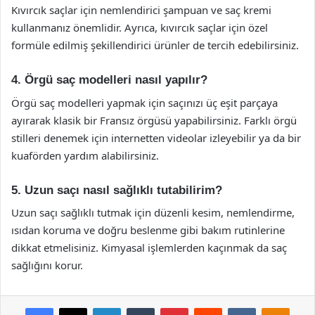
Kıvırcık saçlar için nemlendirici şampuan ve saç kremi
kullanmanız önemlidir. Ayrıca, kıvırcık saçlar için özel
formüle edilmiş şekillendirici ürünler de tercih edebilirsiniz.
4. Örgü saç modelleri nasıl yapılır?
Örgü saç modelleri yapmak için saçınızı üç eşit parçaya
ayırarak klasik bir Fransız örgüsü yapabilirsiniz. Farklı örgü
stilleri denemek için internetten videolar izleyebilir ya da bir
kuaförden yardım alabilirsiniz.
5. Uzun saçı nasıl sağlıklı tutabilirim?
Uzun saçı sağlıklı tutmak için düzenli kesim, nemlendirme,
ısıdan koruma ve doğru beslenme gibi bakım rutinlerine
dikkat etmelisiniz. Kimyasal işlemlerden kaçınmak da saç
sağlığını korur.
Facebook
X
LinkedIn
Tumblr
Pinterest
Reddit
VKontakte
Odnok