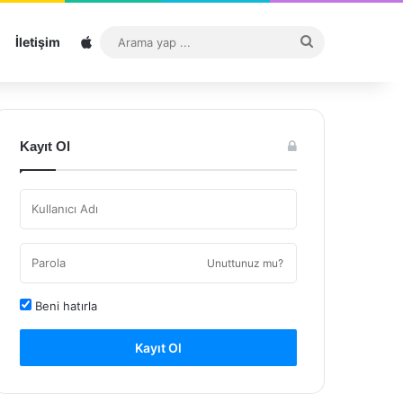
Sitemap
Arama
İletişim
yap
...
Kayıt Ol
Unuttunuz mu?
Beni hatırla
Kayıt Ol