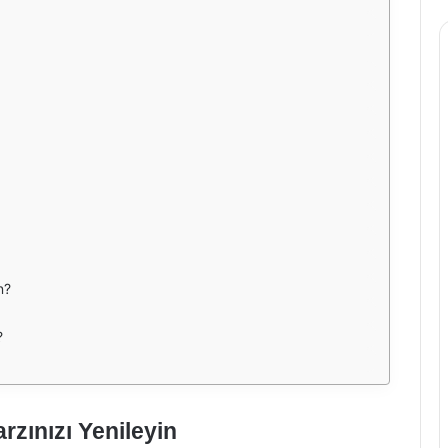
n?
?
rzınızı Yenileyin