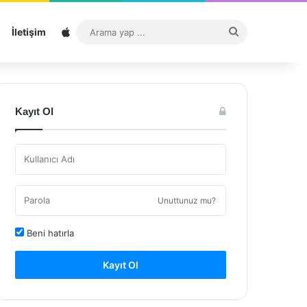
Sitemap
Arama
İletişim
yap
...
Kayıt Ol
Unuttunuz mu?
Beni hatırla
Kayıt Ol