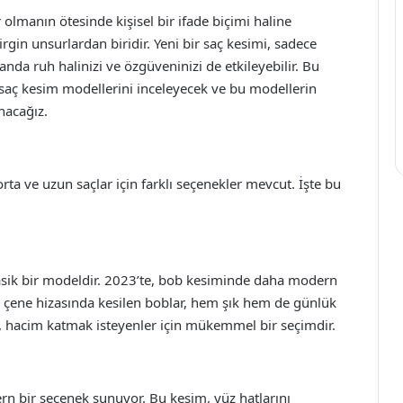
olmanın ötesinde kişisel bir ifade biçimi haline
irgin unsurlardan biridir. Yeni bir saç kesimi, sadece
a ruh halinizi ve özgüveninizi de etkileyebilir. Bu
i saç kesim modellerini inceleyecek ve bu modellerin
unacağız.
, orta ve uzun saçlar için farklı seçenekler mevcut. İşte bu
asik bir modeldir. 2023’te, bob kesiminde daha modern
le çene hizasında kesilen boblar, hem şık hem de günlük
eri, hacim katmak isteyenler için mükemmel bir seçimdir.
ern bir seçenek sunuyor. Bu kesim, yüz hatlarını