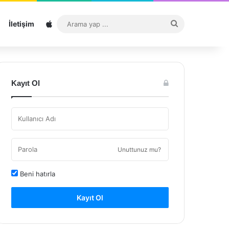
Sitemap
Arama
İletişim
yap
...
Kayıt Ol
Unuttunuz mu?
Beni hatırla
Kayıt Ol