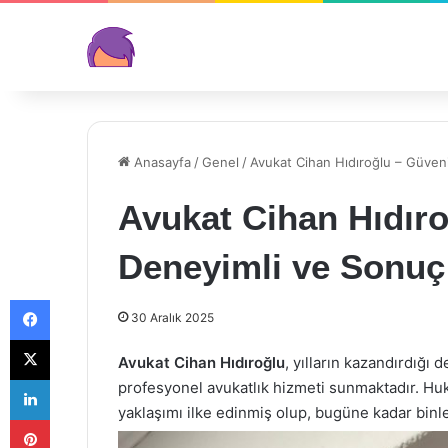
Anasayfa
/
Genel
/
Avukat Cihan Hıdıroğlu – Güveni
Avukat Cihan Hıdıro
Deneyimli ve Sonuç
Facebook
30 Aralık 2025
X
Avukat Cihan Hıdıroğlu
, yılların kazandırdığı
LinkedIn
profesyonel avukatlık hizmeti sunmaktadır. Huku
yaklaşımı ilke edinmiş olup, bugüne kadar bin
Pinterest