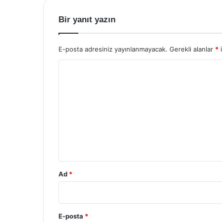
Bir yanıt yazın
E-posta adresiniz yayınlanmayacak.
Gerekli alanlar
*
i
Y
o
r
u
m
*
Ad
*
E-posta
*